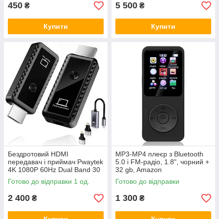
450
5 500
₴
₴
Купити
Купити
Бездротовий HDMI
MP3-MP4 плеєр з Bluetooth
передавач і приймач Pwaytek
5.0 і FM-радіо, 1.8", чорний +
4K 1080P 60Hz Dual Band 30
32 gb, Amazon
м
Готово до відправки 1 од.
Готово до відправки
2 400
1 300
₴
₴