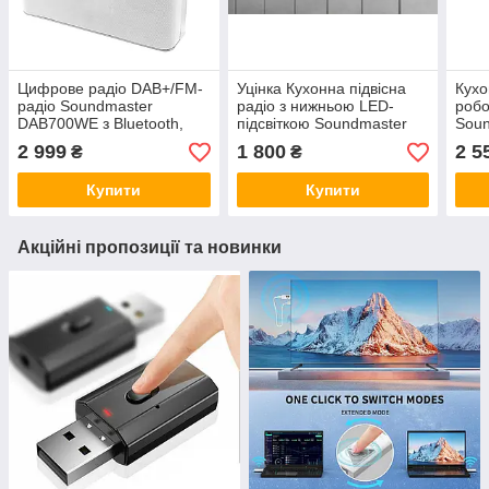
Цифрове радіо DAB+/FM-
Уцінка Кухонна підвісна
Кухо
радіо Soundmaster
радіо з нижньою LED-
робо
DAB700WE з Bluetooth,
підсвіткою Soundmaster
Sou
Німеччина
UR2022SI DAB+ і FM RDS,
DAB+
2 999
1 800
2 5
₴
₴
Німеччина
Німе
Купити
Купити
Акційні пропозиції та новинки