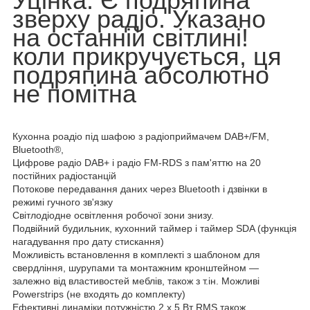
Уцінка: Є подряпина
зверху радіо. Указано
на останній світлині!
коли прикручується, ця
подряпина абсолютно
не помітна
Кухонна роадіо під шафою з радіоприймачем DAB+/FM,
Bluetooth®,
Цифрове радіо DAB+ і радіо FM-RDS з пам'яттю на 20
постійних радіостанцій
Потокове передавання даних через Bluetooth і дзвінки в
режимі гучного зв'язку
Світлодіодне освітлення робочої зони знизу.
Подвійний будильник, кухонний таймер і таймер SDA (функція
нагадування про дату стискання)
Можливість встановлення в комплекті з шаблоном для
свердління, шурупами та монтажним кронштейном —
залежно від властивостей меблів, також з т.ін. Можливі
Powerstrips (не входять до комплекту)
Ефективні динаміки потужністю 2 x 5 Вт RMS також