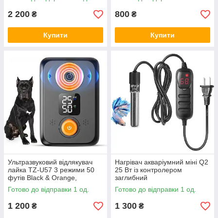
2 200
800
₴
₴
Купити
Купити
Ультразвуковий відлякувач
Нагрівач акваріумний міні Q2
лайка TZ-U57 3 режими 50
25 Вт із контролером
футів Black & Orange,
заглибний
Amazon
Готово до відправки 1 од.
Готово до відправки 1 од.
1 200
1 300
₴
₴