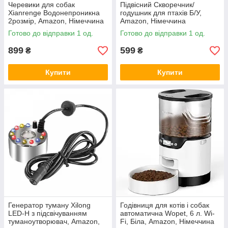
Черевики для собак
Підвісний Скворечник/
Xianrenge Водонепроникна
годушник для птахів Б/У,
2розмір, Amazon, Німеччина
Amazon, Німеччина
Готово до відправки 1 од.
Готово до відправки 1 од.
899
599
₴
₴
Купити
Купити
Генератор туману Xilong
Годівниця для котів і собак
LED-H з підсвічуванням
автоматична Wopet, 6 л. Wi-
туманоутворювач, Amazon,
Fi, Біла, Amazon, Німеччина