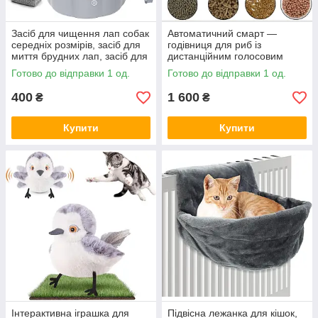
Засіб для чищення лап собак
Автоматичний смарт —
середніх розмірів, засіб для
годівниця для риб із
миття брудних лап, засіб для
дистанційним голосовим
чищення лап хатніх тварин,
керуванням, Amazon,
Готово до відправки 1 од.
Готово до відправки 1 од.
Amazon
Німеччина
400
1 600
₴
₴
Купити
Купити
Інтерактивна іграшка для
Підвісна лежанка для кішок,