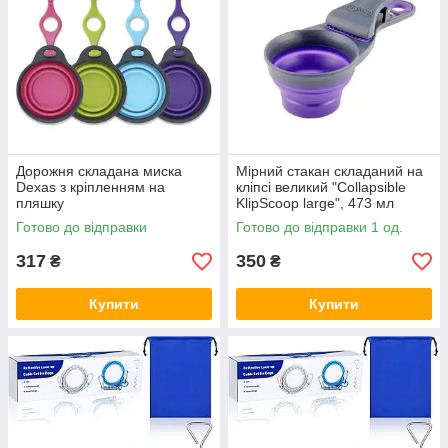
Дорожня складана миска
Мірний стакан складаний на
Dexas з кріпленням на
кліпсі великий "Collapsible
пляшку
KlipScoop large", 473 мл
Готово до відправки
Готово до відправки 1 од.
317
350
₴
₴
Купити
Купити