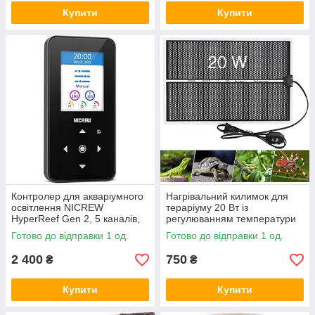
Купити
Купити
Контролер для акваріумного
Нагрівальний килимок для
освітлення NICREW
тераріуму 20 Вт із
HyperReef Gen 2, 5 каналів,
регулюванням температури
LCD 2.4", Amazon
28x42 см, Amazon
Готово до відправки 1 од.
Готово до відправки 1 од.
2 400
750
₴
₴
Купити
Купити