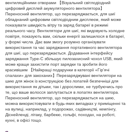
вентиляційними отворами 【Візуальний світлодіодний
цифровий дисплей акумуляторного вентилятора】
Переносний вентилятор, що перезаряджається, для шиї
обладнаний цифровим світлодіодним дисплеєм, який може
показувати швидкість вітру та заряд батареї в режимі
реального часу. Вентилятори для шиї, які видовують холодне
повітря, показують вам, скільки енергії залишилося в батареї,
у формі числа. Дає вам змогу розумно організувати
використання та час заряджання портативного вентилятора
для шиї, що перезаряджається. Додавання інтерфейсу
заряджання Type-C збільшує пилозахисний чохол USB, який
може краще захистити порт зарядки та зробити його
красивішим 【Найкращі подарунки в категорії «Гір'ячі
спалахи» для закоханих】Перезаряджувані вентилятори на
шию для жінок із конструкцією без лопатей безпечніші для
використання як дітьми, так і дорослими, не турбуючись про
те, що ваше волосся заплутається в лопатях вентилятора.
Переносний вентилятор, що перезаряджається на шию,
можна використовувати в будь-яких випадках у приміщенні та
на вулиці, наприклад, у подорожах, садівництві, кемпінгу,
Діснейленді, літаку, барбекю, гольфі, походах, на роботі,
кухні, в офісі тощо.