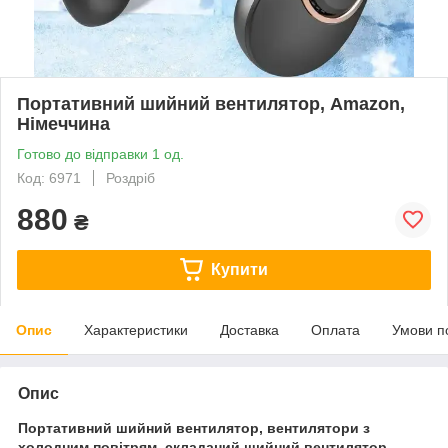
Портативний шийний вентилятор, Amazon,
Німеччина
Готово до відправки 1 од.
Код: 6971
Роздріб
880
₴
Купити
Опис
Характеристики
Доставка
Оплата
Умови п
Опис
Портативний шийний вентилятор, вентилятори з
холодним повітрям, складаний шийний вентилятор