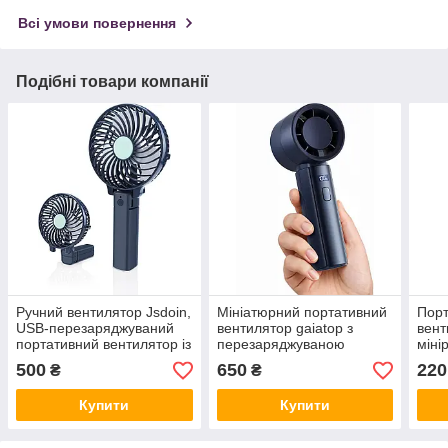
Всі умови повернення
Подібні товари компанії
Ручний вентилятор Jsdoin,
Мініатюрний портативний
Порт
USB-перезаряджуваний
вентилятор gaiatop з
вент
портативний вентилятор із
перезаряджуваною
міні
3 швидкостями, Amazon,
батареєю, Amazon,
для 
500
650
220
₴
₴
Німеччина
Німеччина
охол
Німе
Купити
Купити