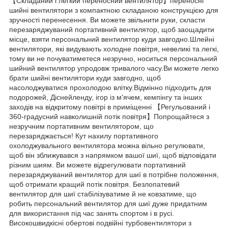
【Складаний і легкий переносний вентилятор】переносні
шийні вентилятори з компактною складаною конструкцією для
зручності перенесення. Ви можете звільнити руки, скласти
перезаряджуваний портативний вентилятор, щоб заощадити
місце, взяти персональний вентилятор куди завгодно.Шлейні
вентилятори, які видувають холодне повітря, невеликі та легкі,
тому ви не почуватиметеся незручно, носиться персональний
шийний вентилятор упродовж тривалого часу.Ви можете легко
брати шийні вентилятори куди завгодно, щоб
насолоджуватися прохолодою влітку.Відмінно підходить для
подорожей, Діснейленду, ігор із м'ячем, кемпінгу та інших
заходів на відкритому повітрі в приміщенні 【Регульований і
360-градусний навколишній потік повітря】Попрощайтеся з
незручним портативним вентилятором, що
перезаряджається! Кут нахилу портативного
охолоджувального вентилятора можна вільно регулювати,
щоб він зближувався з напрямком вашої шиї, щоб відповідати
різним шиям. Ви можете відрегулювати портативний
перезаряджуваний вентилятор для шиї в потрібне положення,
щоб отримати кращий потік повітря. Безлопатевий
вентилятор для шиї стабілізуватиме й не ковзатиме, що
робить персональний вентилятор для шиї дуже придатним
для використання під час занять спортом і в русі.
Високошвидкісні обертові подвійні турбовентилятори з