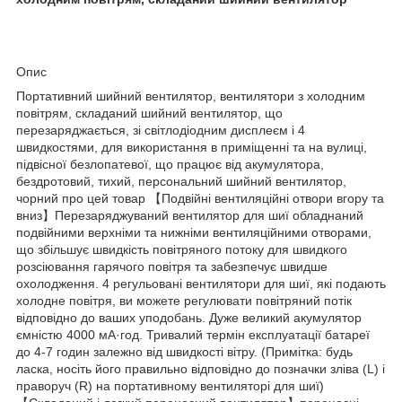
Опис
Портативний шийний вентилятор, вентилятори з холодним
повітрям, складаний шийний вентилятор, що
перезаряджається, зі світлодіодним дисплеєм і 4
швидкостями, для використання в приміщенні та на вулиці,
підвісної безлопатевої, що працює від акумулятора,
бездротовий, тихий, персональний шийний вентилятор,
чорний про цей товар 【Подвійні вентиляційні отвори вгору та
вниз】Перезаряджуваний вентилятор для шиї обладнаний
подвійними верхніми та нижніми вентиляційними отворами,
що збільшує швидкість повітряного потоку для швидкого
розсіювання гарячого повітря та забезпечує швидше
охолодження. 4 регульовані вентилятори для шиї, які подають
холодне повітря, ви можете регулювати повітряний потік
відповідно до ваших уподобань. Дуже великий акумулятор
ємністю 4000 мА·год. Тривалий термін експлуатації батареї
до 4-7 годин залежно від швидкості вітру. (Примітка: будь
ласка, носіть його правильно відповідно до позначки зліва (L) і
праворуч (R) на портативному вентиляторі для шиї)