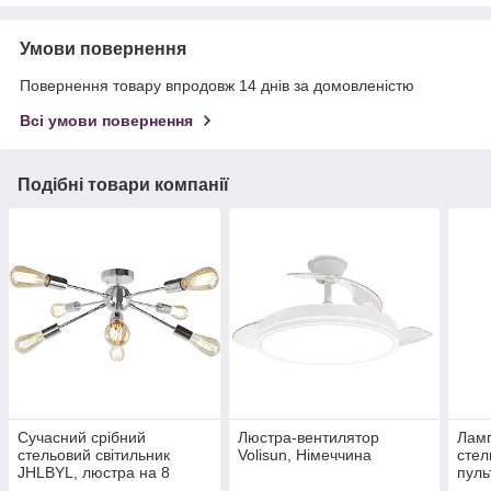
Умови повернення
Повернення товару впродовж 14 днів за домовленістю
Всі умови повернення
Подібні товари компанії
Сучасний срібний
Люстра-вентилятор
Ламп
стельовий світильник
Volisun, Німеччина
стел
JHLBYL, люстра на 8
пуль
ламп із цоколем E27,
керу