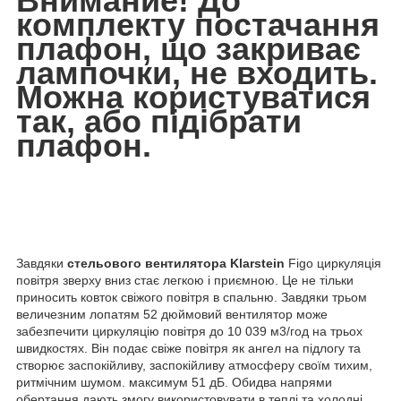
Внимание! До
комплекту постачання
плафон, що закриває
лампочки, не входить.
Можна користуватися
так, або підібрати
плафон.
Завдяки
стельового вентилятора
Klarstein
Figo циркуляція
повітря зверху вниз стає легкою і приємною. Це не тільки
приносить ковток свіжого повітря в спальню. Завдяки трьом
величезним лопатям 52 дюймовий вентилятор може
забезпечити циркуляцію повітря до 10 039 м3/год на трьох
швидкостях. Він подає свіже повітря як ангел на підлогу та
створює заспокійливу, заспокійливу атмосферу своїм тихим,
ритмічним шумом. максимум 51 дБ. Обидва напрями
обертання дають змогу використовувати в теплі та холодні