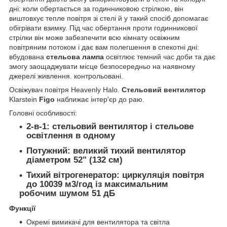
дні: коли обертається за годинниковою стрілкою, він
виштовхує тепле повітря зі стелі й у такий спосіб допомагає
обігрівати взимку. Під час обертання проти годинникової
стрілки він може забезпечити всю кімнату освіжним
повітряним потоком і дає вам полегшення в спекотні дні:
вбудована
стельова лампа
освітлює темний час доби та дає
змогу заощаджувати місце безпосередньо на наявному
джерелі живлення. контрольовані.
Освіжувач повітря Heavenly Halo.
Стельовий вентилятор
Klarstein
Figo
наближає інтер'єр до раю.
Головні особливості:
2-в-1:
стельовий вентилятор і стельове
освітлення в одному
Потужний:
великий тихий вентилятор
діаметром 52" (132 см)
Тихий вітрогенератор:
циркуляція повітря
до 10039 м3/год із максимальним
робочим шумом 51 дБ
Функції
Окремі вимикачі для вентилятора та світла