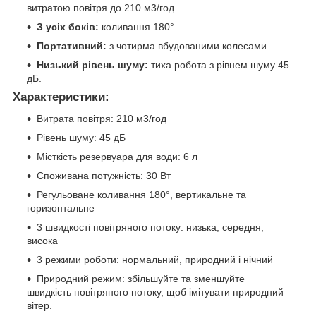
витратою повітря до 210 м3/год
З усіх боків:
коливання 180°
Портативний:
з чотирма вбудованими колесами
Низький рівень шуму:
тиха робота з рівнем шуму 45
дБ.
Характеристики:
Витрата повітря: 210 м3/год
Рівень шуму: 45 дБ
Місткість резервуара для води: 6 л
Споживана потужність: 30 Вт
Регульоване коливання 180°, вертикальне та
горизонтальне
3 швидкості повітряного потоку: низька, середня,
висока
3 режими роботи: нормальний, природний і нічний
Природний режим: збільшуйте та зменшуйте
швидкість повітряного потоку, щоб імітувати природний
вітер.