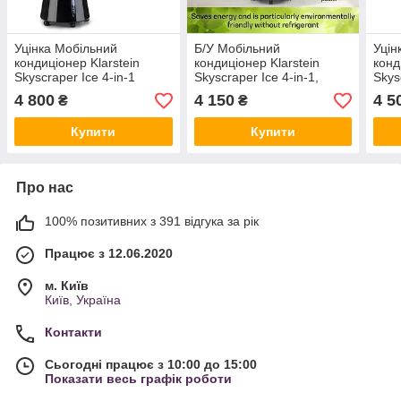
Уцінка Мобільний
Б/У Мобільний
Уцін
кондиціонер Klarstein
кондиціонер Klarstein
конд
Skyscraper Ice 4-in-1
Skyscraper Ice 4-in-1,
Skys
Німеччина
Німеччина
Німе
4 800
4 150
4 5
₴
₴
Купити
Купити
Про нас
100% позитивних з 391 відгука за рік
Працює з 12.06.2020
м. Київ
Київ, Україна
Контакти
Сьогодні працює з 10:00 до 15:00
Показати весь графік роботи