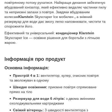
повітряному потоку рухатися. Найкраще дихання забезпечує
вбудований іонізатор, який ефективно видаляє частинки пилу
та неприємні запахи з повітря. Завдяки вбудованим
колесам
Klarstein
Skyscraper Ice мобилен
,
а знімний
резервуар для води дає змогу легко наповнювати, чистити та
спорожняти його.
Ефективний та універсальний:
кондиціонер
Klarstein
Skyscraper Ice — освіжне рішення для боротьби з літньою
жарою.
Інформація про продукт
Основна інформація:
Пристрій 4 в 1:
вентилятор, кулер, очисник повітря
та зволожувач в одному
Швидке освіження:
приємне повітря спрямоване
прямо на тіло
Резервуар для води 6 літрів:
з двома змінними
охолоджувальними картриджами
Свіжий вітерець:
3 швидкості вентилятора з