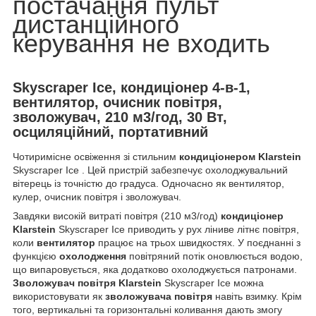
постачання пульт
дистанційного
керування не входить
Skyscraper Ice, кондиціонер 4-в-1,
вентилятор, очисник повітря,
зволожувач, 210 м3/год, 30 Вт,
осциляційний, портативний
Чотиримісне освіження зі стильним
кондиціонером
Klarstein
Skyscraper Ice . Цей пристрій забезпечує охолоджувальний
вітерець із точністю до градуса. Одночасно як вентилятор,
кулер, очисник повітря і зволожувач.
Завдяки високій витраті повітря (210 м3/год)
кондиціонер
Klarstein
Skyscraper Ice приводить у рух ліниве літнє повітря,
коли
вентилятор
працює на трьох швидкостях. У поєднанні з
функцією
охолодження
повітряний потік оновлюється водою,
що випаровується, яка додатково охолоджується патронами.
Зволожувач повітря
Klarstein
Skyscraper Ice можна
використовувати як
зволожувача повітря
навіть взимку. Крім
того, вертикальні та горизонтальні коливання дають змогу