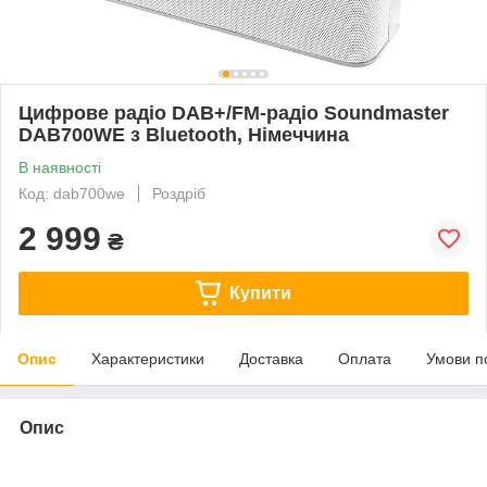
Цифрове радіо DAB+/FM-радіо Soundmaster
DAB700WE з Bluetooth, Німеччина
В наявності
Код: dab700we
Роздріб
2 999
₴
Купити
Опис
Характеристики
Доставка
Оплата
Умови п
Опис