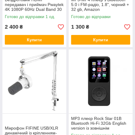
передавач і приймач Pwaytek
5.0 і FM-радіо, 1.8", чорний +
4K 1080P 60Hz Dual Band 30
32 gb, Amazon
м
Готово до відправки 1 од.
Готово до відправки
2 400
1 300
₴
₴
Купити
Купити
MP3 плеєр Rock Star 01B
Bluetooth Hi-Fi 32Gb English
Мікрофон FIFINE USB/XLR
version із зовнішнім
динамічний із кріпленням-
динаміком, Amazon,