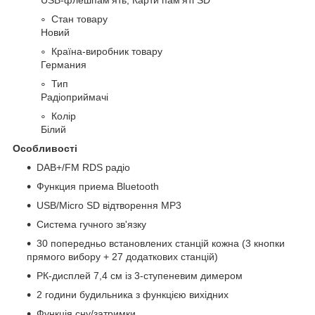
Стан товару
Новий
Країна-виробник товару
Германия
Тип
Радіоприймачі
Колір
Білий
Особливості
DAB+/FM RDS радіо
Функция приема Bluetooth
USB/Micro SD відтворення MP3
Система гучного зв'язку
30 попередньо встановлених станцій кожна (3 кнопки
прямого вибору + 27 додаткових станцій)
РК-дисплей 7,4 см із 3-ступеневим димером
2 години будильника з функцією вихідних
Функція сну/затримки