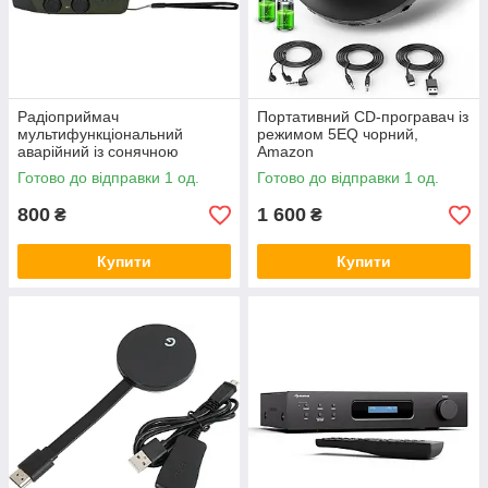
Радіоприймач
Портативний CD-програвач із
мультифункціональний
режимом 5EQ чорний,
аварійний із сонячною
Amazon
панеллю та павербанком
Готово до відправки 1 од.
Готово до відправки 1 од.
2000 м, Amazon
800
1 600
₴
₴
Купити
Купити