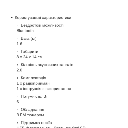
Користувацькі характеристики
Бездротові можливості
Bluetooth
Вага (кг)
1.6
Габарити
8 x 24 x 14 см
Кількість акустичних каналів
2.0
Комплектація
1 х радіоприймач
1 х інструкція з використання
Потужність, Вт
6
Обладнання
З FM тюнером
Підтримка носіїв
USB-флешпам'ять, Карти пам'яті SD