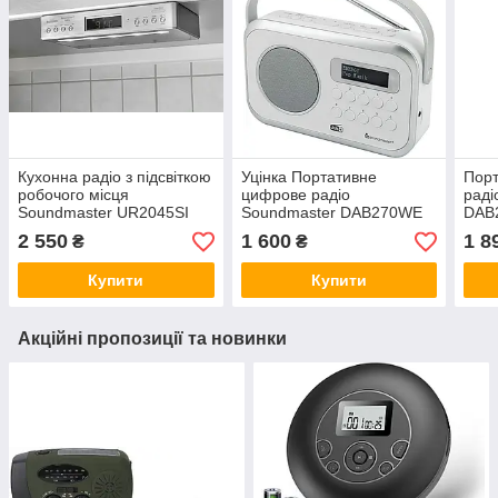
Кухонна радіо з підсвіткою
Уцінка Портативне
Пор
робочого місця
цифрове радіо
раді
Soundmaster UR2045SI
Soundmaster DAB270WE
DAB
DAB+ і FM-RDS, Bluetooth,
DAB+ FM RDS з роз'ємом
з ро
2 550
1 600
1 8
₴
₴
Німеччина
для навушників, Германі
наву
Купити
Купити
Акційні пропозиції та новинки