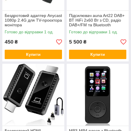
Бездротовий адаптер Anycast
Підсилювач auna Art22 DAB+
1080p 2.4G для TV-проєктора
BT HiFi 2x60 Вт з CD, радіо
монітора
DAB+/FM та Bluetooth
Готово до відправки 1 од.
Готово до відправки 1 од.
450
5 500
₴
₴
Купити
Купити
Бездротовий HDMI
MP3-MP4 плеєр з Bluetooth