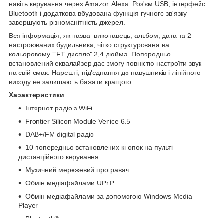
навіть керування через Amazon Alexa. Роз'єм USB, інтерфейс
Bluetooth і додаткова вбудована функція гучного зв'язку
завершують різноманітність джерел.
Вся інформація, як назва, виконавець, альбом, дата та 2
настроюваних будильника, чітко структурована на
кольоровому TFT-дисплеї 2,4 дюйма. Попередньо
встановлений еквалайзер дає змогу повністю настроїти звук
на свій смак. Нарешті, під'єднання до навушників і лінійного
виходу не залишають бажати кращого.
Характеристики
Інтернет-радіо з WiFi
Frontier Silicon Module Venice 6.5
DAB+/FM digital радіо
10 попередньо встановлених кнопок на пульті
дистанційного керування
Музичний мережевий програвач
Обмін медіафайлами UPnP
Обмін медіафайлами за допомогою Windows Media
Player