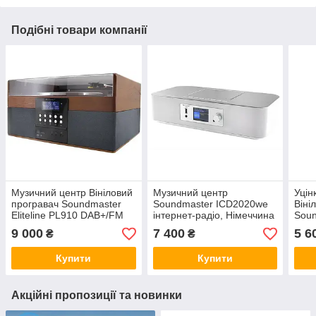
Подібні товари компанії
Музичний центр Вініловий
Музичний центр
Уцін
програвач Soundmaster
Soundmaster ICD2020we
Віні
Eliteline PL910 DAB+/FM
інтернет-радіо, Німеччина
Sou
радіо, CD/MP3, USB,
Nost
9 000
7 400
5 6
₴
₴
Німеччина
Німе
Купити
Купити
Акційні пропозиції та новинки