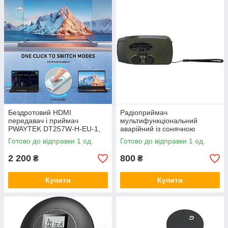
Бездротовий HDMI
Радіоприймач
передавач і приймач
мультифункціональний
PWAYTEK DT257W-H-EU-1,
аварійний із сонячною
Amazon
панеллю та павербанком
Готово до відправки 1 од.
Готово до відправки 1 од.
2000 м, Amazon
2 200
800
₴
₴
Купити
Купити