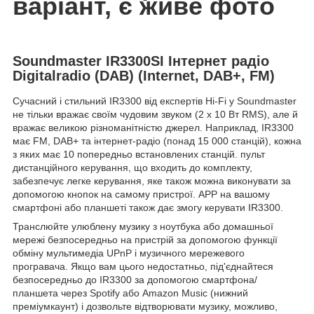
варіант, є живе фото
Soundmaster IR3300SI Інтернет радіо
Digitalradio (DAB) (Internet, DAB+, FM)
Сучасний і стильний IR3300 від експертів Hi-Fi у Soundmaster
не тільки вражає своїм чудовим звуком (2 x 10 Вт RMS), але й
вражає великою різноманітністю джерел. Наприклад, IR3300
має FM, DAB+ та інтернет-радіо (понад 15 000 станцій), кожна
з яких має 10 попередньо встановлених станцій. пульт
дистанційного керування, що входить до комплекту,
забезпечує легке керування, яке також можна виконувати за
допомогою кнопок на самому пристрої. APP на вашому
смартфоні або планшеті також дає змогу керувати IR3300.
Транслюйте улюблену музику з ноутбука або домашньої
мережі безпосередньо на пристрій за допомогою функції
обміну мультимедіа UPnP і музичного мережевого
програвача. Якщо вам цього недостатньо, під'єднайтеся
безпосередньо до IR3300 за допомогою смартфона/
планшета через Spotify або Amazon Music (нижний
преміумкаунт) і дозвольте відтворювати музику, можливо,