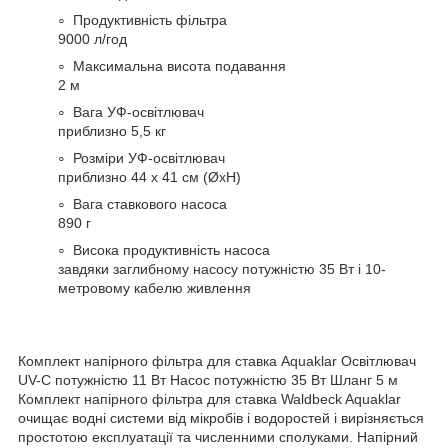
Продуктивність фільтра
9000 л/год
Максимальна висота подавання
2 м
Вага УФ-освітлювач
приблизно 5,5 кг
Розміри УФ-освітлювач
приблизно 44 х 41 см (ØxH)
Вага ставкового насоса
890 г
Висока продуктивність насоса
завдяки заглибному насосу потужністю 35 Вт і 10-
метровому кабелю живлення
Комплект напірного фільтра для ставка Aquaklar Освітлювач
UV-C потужністю 11 Вт Насос потужністю 35 Вт Шланг 5 м
Комплект напірного фільтра для ставка Waldbeck Aquaklar
очищає водні системи від мікробів і водоростей і вирізняється
простотою експлуатації та численними сполуками. Напірний