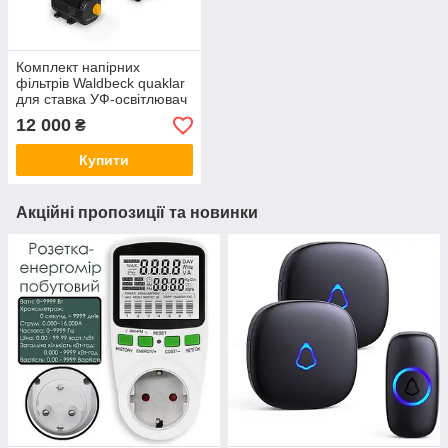
Комплект напірних
фільтрів Waldbeck quaklar
для ставка УФ-освітлювач
11 Вт Помпа 35 Вт Шланг
12 000
₴
5 м
Купити
Акційні пропозиції та новинки