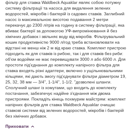
фільтр для ставка Waldbeck Aquaklar являє собою потужну
систему фільтрації та насоса для видалення зелених
водоростей, мікробів і бактерій із садових ставків. Заглибний
насос із максимальною висотою подавання 2 метри
перекачує до 2300 літрів на годину в систему фільтрації, яка
вбиває бактерії за допомогою УФ-випромінювання й без
хімічних добавок і звільняє воду від мікробів. Фільтрувальний
кошик продуктивністю 9000 л/год треба встановлювати на
відстані не менш ніж 2 м від краю ставка. Комплект пристрою
підходить як для ставків із рибою, так і для ставків без риби:
об'єм водойми не має перевищувати 3000 л або 6000 л. Для
простоти під'єднання до комплекту напірного фільтра для
ставка входять різні адаптери, включно з ущільнювальними
кільцями, які дають змогу під'єднувати фільтри діаметром 19,
25, 32, 38 мм — 3/4", 1-1/4", 1-1/2. "дозволені шланги.
Сполучний шланг із хомутами, що входить до комплекту
постачання, забезпечує надійне з'єднання між двома
пристроями. Покладіть кінець похмурим майстрям: комплект
напірних фільтрів для ставка Waldbeck Aquaklar очищає
ставкові системи від зелених водоростей, мікробів і бактерій
без хімічних добавок.
Приховати