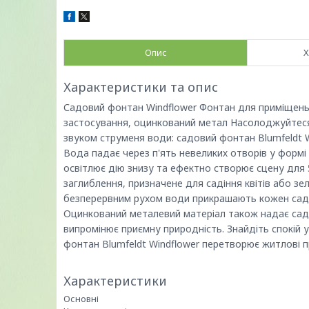
Опис
Х
Характеристики та опис
Садовий фонтан Windflower Фонтан для приміщень 
застосування, оцинкований метал Насолоджуйтес
звуком струменя води: садовий фонтан Blumfeldt W
Вода падає через п'ять невеликих отворів у формі
освітлює дію знизу та ефектно створює сцену для
заглиблення, призначене для садіння квітів або зел
безперервним рухом води прикрашають кожен сад 
Оцинкований металевий матеріал також надає садо
випромінює приємну природність. Знайдіть спокій 
фонтан Blumfeldt Windflower перетворює житлові п
Характеристики
Основні