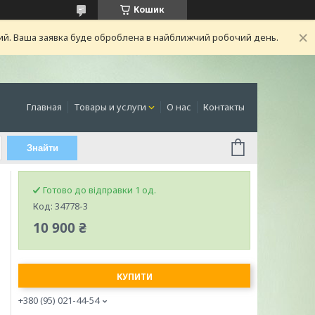
Кошик
ний. Ваша заявка буде оброблена в найближчий робочий день.
Главная
Товары и услуги
О нас
Контакты
Знайти
Готово до відправки 1 од.
Код:
34778-3
10 900 ₴
КУПИТИ
+380 (95) 021-44-54