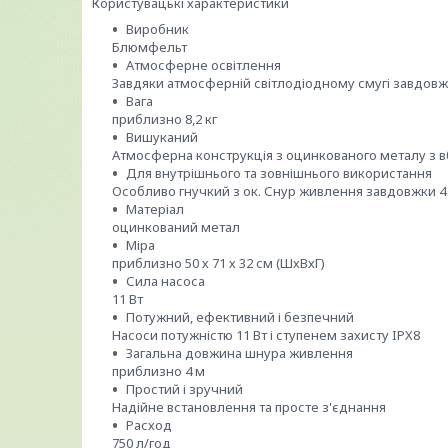
Користувацькі характеристики
Виробник
Блюмфельт
Атмосферне освітлення
Завдяки атмосферній світлодіодному смугі завдовж
Вага
приблизно 8,2 кг
Вишуканий
Атмосферна конструкція з оцинкованого металу з
Для внутрішнього та зовнішнього використання
Особливо гнучкий з ок. Снур живлення завдовжки 4
Матеріал
оцинкований метал
Міра
приблизно 50 х 71 х 32 см (ШхВхГ)
Сила насоса
11 Вт
Потужний, ефективний і безпечний
Насоси потужністю 11 Вт і ступенем захисту IPX8
Загальна довжина шнура живлення
приблизно 4 м
Простий і зручний
Надійне встановлення та просте з'єднання
Расход
750 л/год