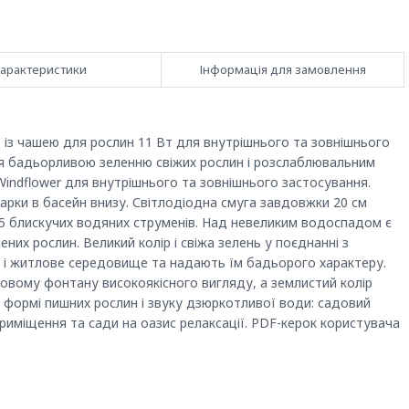
арактеристики
Інформація для замовлення
із чашею для рослин 11 Вт для внутрішнього та зовнішнього
я бадьорливою зеленню свіжих рослин і розслаблювальним
indflower для внутрішнього та зовнішнього застосування.
 арки в басейн внизу. Світлодіодна смуга завдовжки 20 см
 5 блискучих водяних струменів. Над невеликим водоспадом є
ених рослин. Великий колір і свіжа зелень у поєднанні з
і житлове середовище та надають їм бадьорого характеру.
вому фонтану високоякісного вигляду, а землистий колір
у формі пишних рослин і звуку дзюркотливої води: садовий
риміщення та сади на оазис релаксації. PDF-керок користувача