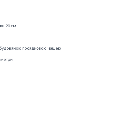
ки 20 см
 вбудованою посадковою чашею
 метри