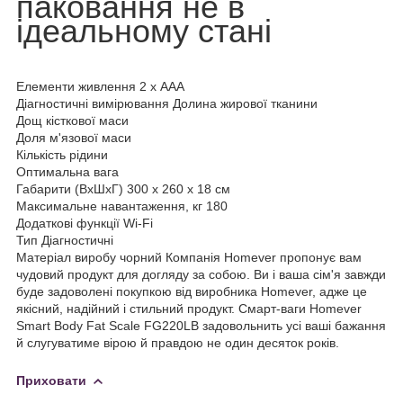
паковання не в
ідеальному стані
Елементи живлення 2 x ААА
Діагностичні вимірювання Долина жирової тканини
Дощ кісткової маси
Доля м'язової маси
Кількість рідини
Оптимальна вага
Габарити (ВхШхГ) 300 x 260 x 18 см
Максимальне навантаження, кг 180
Додаткові функції Wi-Fi
Тип Діагностичні
Матеріал виробу чорний Компанія Homever пропонує вам
чудовий продукт для догляду за собою. Ви і ваша сім'я завжди
буде задоволені покупкою від виробника Homever, адже це
якісний, надійний і стильний продукт. Смарт-ваги Homever
Smart Body Fat Scale FG220LB задовольнить усі ваші бажання
й слугуватиме вірою й правдою не один десяток років.
Приховати