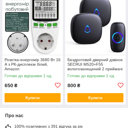
Розетка-енергомір 3680 Вт 16
Бездротовий дверний дзвінок
А з РК-дисплеєм білий,
SECRUI M520+F55
Amazon
вологозахищений 2 приймачі
+ 1 кнопка чорний, Amazon
Готово до відправки 1 од.
Готово до відправки 1 од.
650
800
₴
₴
Купити
Купити
Про нас
100% позитивних з 391 відгука за рік