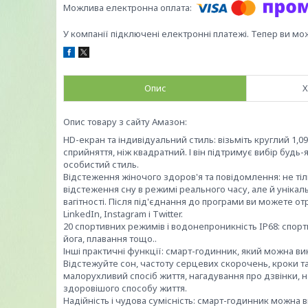
У компанії підключені електронні платежі. Тепер ви мо
Опис
Х
Опис товару з сайту Амазон:
HD-екран та індивідуальний стиль: візьміть круглий 1
сприйняття, ніж квадратний. І він підтримує вибір буд
особистий стиль.
Відстеження жіночого здоров'я та повідомлення: не ті
відстеження сну в режимі реального часу, але й унікал
вагітності. Після під'єднання до програми ви можете о
LinkedIn, Instagram і Twitter.
20 спортивних режимів і водонепроникність IP68: спорт
йога, плавання тощо..
Інші практичні функції: смарт-годинник, який можна в
Відстежуйте сон, частоту серцевих скорочень, кроки та
малорухливий спосіб життя, нагадування про дзвінки, 
здоровішого способу життя.
Надійність і чудова сумісність: смарт-годинник можна 