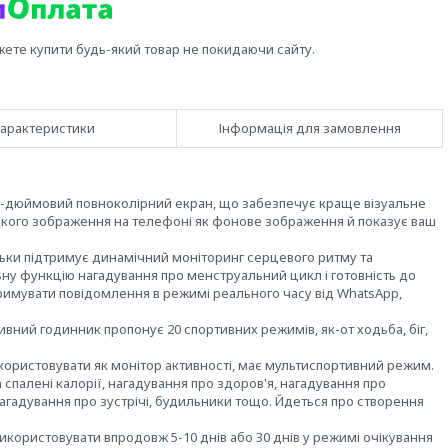
жете купити будь-який товар не покидаючи сайту.
арактеристики
Інформація для замовлення
,09-дюймовий повноколірний екран, що забезпечує краще візуальне
ь-якого зображення на телефоні як фонове зображення й показує ваш
льки підтримує динамічний моніторинг серцевого ритму та
ьну функцію нагадування про менструальний цикл і готовність до
тримувати повідомлення в режимі реального часу від WhatsApp,
ивний годинник пропонує 20 спортивних режимів, як-от ходьба, біг,
икористовувати як монітор активності, має мультиспортивний режим.
 спалені калорії, нагадування про здоров'я, нагадування про
нагадування про зустрічі, будильники тощо. Йдеться про створення
використовувати впродовж 5-10 днів або 30 днів у режимі очікування