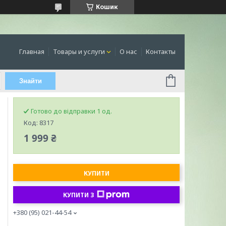
Кошик
Главная
Товары и услуги
О нас
Контакты
Знайти
Готово до відправки 1 од.
Код:
8317
1 999 ₴
КУПИТИ
КУПИТИ З
+380 (95) 021-44-54