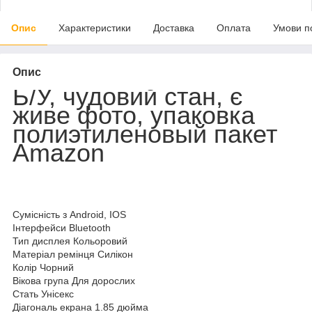
Опис
Характеристики
Доставка
Оплата
Умови п
Опис
Б/У, чудовий стан, є
живе фото,
упаковка
полиэтиленовый пакет
Amazon
Сумісність з Android, IOS
Інтерфейси Bluetooth
Тип дисплея Кольоровий
Матеріал ремінця Силікон
Колір Чорний
Вікова група Для дорослих
Стать Унісекс
Діагональ екрана 1.85 дюйма