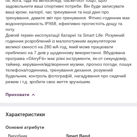
біг, йога, їзда на велосипеді, баскетбол тощо, щоб
задовольнити ваші спортивні потреби. Він буде записувати
ваші кроки, калорії, час тренування та інші дані про
тренування, давати звіт про тренування. Фітнес-годинник має
водонепроникність IPX68, ефективно протистоїть дощу та
поту.
Довгий термін експлуатації батареї та Smart Life: Розумний
годинник розроблений із малопотужним акумулятором
великої ємності на 280 мА·год, який може працювати
приблизно на 7 днів у щоденному використанні. Вбудована
програма «GloryFit» має різні інструменти, як-от секундомір,
таймер, керування/відтворення музики, прогноз погоди, пошук
телефона/годинника, тренування дихання, розумний
будильник, контроль фотографій, нагадування про сидячий
режим і т.д. зробити своє життя зручнішим.
Приховати
Характеристики
Основні атрибути
Виробник
Smart Band