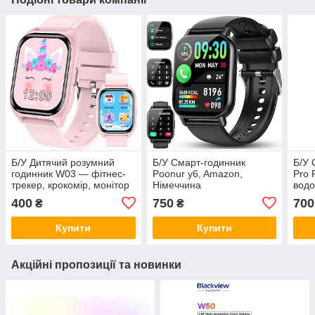
Б/У Дитячий розумний
Б/У Смарт-годинник
Б/У 
годинник W03 — фітнес-
Poonur y6, Amazon,
Pro 
трекер, крокомір, монітор
Німеччина
водо
сну, Amazon, Німеччина
Німе
400
750
700
₴
₴
Купити
Купити
Акційні пропозиції та новинки