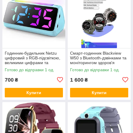
Годинник-будильник Netzu
Смарт-годинник Blackview
цифровий з RGB-підсвіткою,
W50 з Bluetooth-дзвінками та
великими цифрами та
моніторингом здоров'я
подвійним будильником,
Готово до відправки 1 од.
Готово до відправки 1 од.
Amazon
700
1 600
₴
₴
Купити
Купити