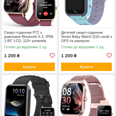
Смарт-годинник P72 з
Дитячий смарт-годинник
дзвінками Bluetooth 5.3, IP68,
Smart Baby Watch Q16 синій з
1.85" LCD, 110+ режимів,
GPS та камерою
золотий, Amazon
Готово до відправки 1 од.
Готово до відправки 1 од.
1 200
1 200
₴
₴
Купити
Купити