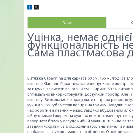
Опис
Х
Уцінка, немає однієї
функціональність не
Сама пластмасова де
Витяжка Capannina для каркаса 60 см, 166 м3/год, світ
витяжка Klarstein Capannina забезпечує чисте повітря бе
та гнучка: за висоти всього 10 см і ширини 60 см витяжк
оптимально використовувати доступний простір. Але її
витяжку. Витяжка може працювати на трьох рівнях потужн
кухні до 166 кубометрів повітря на годину. Завдяки ен
час роботи є в певних межах. Завдяки вбудованим алю
війну оливам і жирам на кухні та помітно зменшує липк
повернути блиск у посудомийній машині. "Більше світла
Завдяки яскравій світлодіодній варильній панелі з низ
позбавить вас умов тьмяного освітлення. Отже, ви завжд