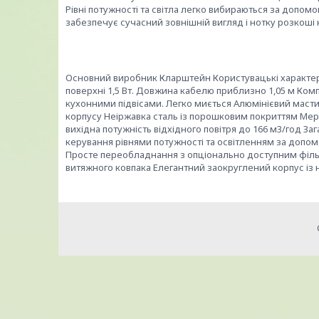
Рівні потужності та світла легко вибираються за допом
забезпечує сучасний зовнішній вигляд і нотку розкоші н
Основний виробник Кларштейн Користувацькі характери
поверхні 1,5 Вт. Довжина кабелю приблизно 1,05 м Ком
кухонними підвісами. Легко миється Алюмінієвий маст
корпусу Неіржавка сталь із порошковим покриттям Мера
вихідна потужність відхідного повітря до 166 м3/год З
керування рівнями потужності та освітленням за допом
Просте переобладнання з опціонально доступним філь
витяжного ковпака Елегантний заокруглений корпус із н