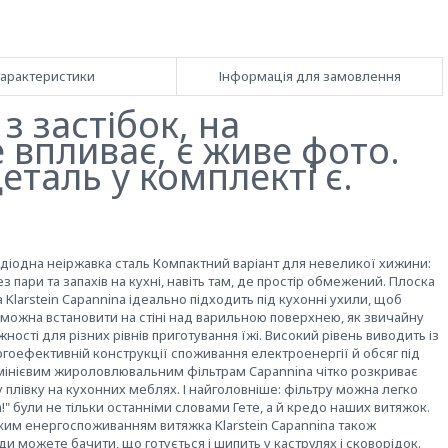
арактеристики
Інформація для замовлення
 з застібок, на
 впливає, є живе фото.
таль у комплекті є.
лодіодна неіржавка сталь Компактний варіант для невеликої хижини:
з пари та запахів на кухні, навіть там, де простір обмежений. Плоска
а Klarstein Capannina ідеально підходить під кухонні ухили, щоб
 можна встановити на стіні над варильною поверхнею, як звичайну
ості для різних рівнів приготування їжі. Високий рівень виводить із
ергоефективній конструкції споживання електроенергії й обсяг під
мінієвим жироловлювальним фільтрам Capannina чітко розкриває
у плівку на кухонних меблях. І найголовніше: фільтру можна легко
!" були не тільки останніми словами Гете, а й кредо наших витяжок.
ьким енергоспоживанням витяжка Klarstein Capannina також
и можете бачити, що готується і шипить у каструлях і сковорідок.