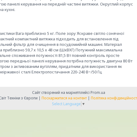
огою панелі керування на передній частині витяжки. Округлий корпус
а кухні.
стики Вага приблизно 5 кг. Поле зору Яскраве світло сонячної
пактний компактний витяжка підходить для встановлення під
ильний фільтр для очищення в посудомийній машині. Матеріал
 приблизно 59,7 х 10,5 х 48 см (ШхВХГ) Потужний максимальна
агальне споживання потужності 81,5 Вт повний контроль просте
огою передньої панелі керування потрібна потужність двигуна 80 Вт
тром з активованим вугіллям, придатним для використання як
еіржавкої сталі Електропостачання 220-240 В~/50 Гц
Сайт створений на маркетплейсі
Prom.ua
Свiт Технiки з Європи |
Поскаржитися на контент
|
Політика конфіденційност
Select Language
▼