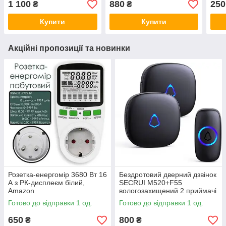
1 100
880
250
₴
₴
Німеччина
Німе
Купити
Купити
Акційні пропозиції та новинки
Розетка-енергомір 3680 Вт 16
Бездротовий дверний дзвінок
А з РК-дисплеєм білий,
SECRUI M520+F55
Amazon
вологозахищений 2 приймачі
+ 1 кнопка чорний, Amazon
Готово до відправки 1 од.
Готово до відправки 1 од.
650
800
₴
₴