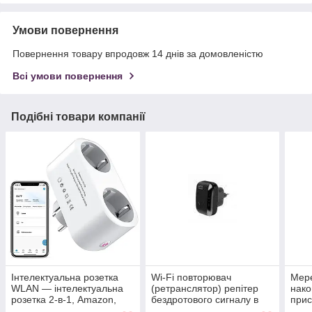
Умови повернення
Повернення товару впродовж 14 днів за домовленістю
Всі умови повернення
Подібні товари компанії
Інтелектуальна розетка
Wi-Fi повторювач
Мере
WLAN — інтелектуальна
(ретранслятор) репітер
нако
розетка 2-в-1, Amazon,
бездротового сигналу в
прис
Німеччина
розетку, Amazon,
iPho