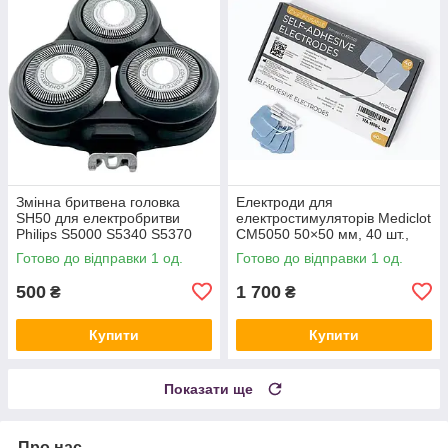
Змінна бритвена головка
Електроди для
SH50 для електробритви
електростимуляторів Mediclot
Philips S5000 S5340 S5370
CM5050 50×50 мм, 40 шт.,
S5380
Amazon
Готово до відправки 1 од.
Готово до відправки 1 од.
500
1 700
₴
₴
Купити
Купити
Показати ще
Про нас