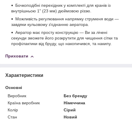
Бочкоподібні перехідник у комплекті для кранів із
внутрішньою 1" (23 мм) дюймовою різзю.
Можливість регулювання напрямку струменя води —
завдяки кульовому з'єднанню аератора.
Аератор має просту конструкцію — Ви за лічені
секунди зможете його розкрутити для чищення сітки та
профілактики від бруду, що накопичився, та накипу.
Приховати
Характеристики
Основні
Виробник
Без бренду
Країна виробник
Німеччина
Колір
Сірий
Стан
Новий