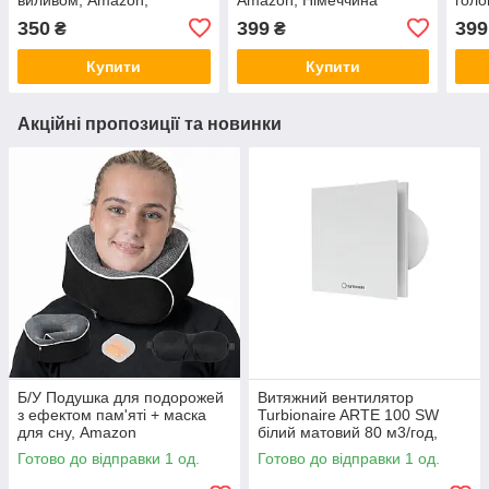
Німеччина
Amaz
350
399
399
₴
₴
Купити
Купити
Акційні пропозиції та новинки
Б/У Подушка для подорожей
Витяжний вентилятор
з ефектом пам'яті + маска
Turbionaire ARTE 100 SW
для сну, Amazon
білий матовий 80 м3/год,
Amazon
Готово до відправки 1 од.
Готово до відправки 1 од.