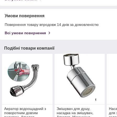
Умови повернення
Повернення товару впродовж 14 днів за домовленістю
Всі умови повернення
Подібні товари компанії
Аератор водоощадний з
Змішувач для душу,
Наса
поворотним довгим
насадка на змішувач,
для 
виливом, Amazon,
Amazon, Німеччина
голо