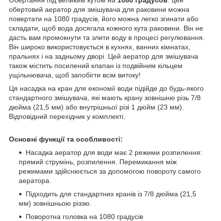
Обертання під великим кутом на
1080 градусов
: цей
обертовий аератор для змішувача для раковини можна
повертати на 1080 градусів, його можна легко згинати або
складати, щоб вода досягала кожного кута раковини. Він не
дасть вам промокнути та злити воду в процесі регулювання.
Він широко використовується в кухнях, ванних кімнатах,
пральнях і на задньому дворі. Цей аератор для змішувача
також містить посилений клапан із подвійним кільцем
ущільнювача, щоб запобігти всім витоку!
Ця насадка на кран для економії води підійде до будь-якого
стандартного змішувача, які мають крану зовнішню різь 7/8
дюйма (21,5 мм) або внутрішньої різі 1 дюйм (23 мм).
Відповідний перехідник у комплекті.
Основні функції та особливості:
Насадка аератор для води має 2 режими розпилення:
прямий струмінь, розпилення. Перемикання між
режимами здійснюється за допомогою повороту самого
аератора.
Підходить для стандартних кранів із 7/8 дюйма (21,5
мм) зовнішньою різзю.
Поворотна головка на 1080 градусів