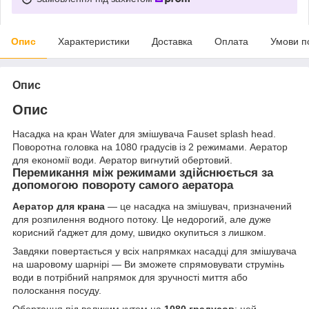
Опис
Характеристики
Доставка
Оплата
Умови п
Опис
Опис
Насадка на кран Water для змішувача Fauset splash head.
Поворотна головка на 1080 градусів із 2 режимами. Аератор
для економії води. Аератор вигнутий обертовий.
Перемикання між режимами здійснюється за
допомогою повороту самого аератора
Аератор для кран
а
— це насадка на змішувач, призначений
для розпилення водного потоку. Це недорогий, але дуже
корисний ґаджет для дому, швидко окупиться з лишком.
Завдяки повертається у всіх напрямках насадці для змішувача
на шаровому шарнірі — Ви зможете спрямовувати струмінь
води в потрібний напрямок для зручності миття або
полоскання посуду.