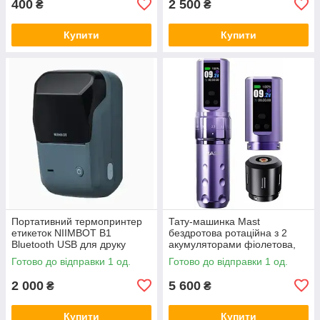
400
2 500
₴
₴
Купити
Купити
Портативний термопринтер
Тату-машинка Mast
етикеток NIIMBOT B1
бездротова ротаційна з 2
Bluetooth USB для друку
акумуляторами фіолетова,
цінників, наклейок і штрих-
Amazon
Готово до відправки 1 од.
Готово до відправки 1 од.
кодівl, Amazon, Німеччина
2 000
5 600
₴
₴
Купити
Купити