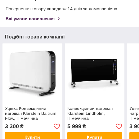
Повернення товару впродовж 14 днів за домовленістю
Всі умови повернення
Подібні товари компанії
Уцінка Конвекційний
Конвекційний нагрівач
Уцін
нагрівач Klarstein Baltrum
Klarstein Lindholm,
нагр
Flow, Німеччина
Німеччина
Німе
3 300
5 999
3 9
₴
₴
Купити
Купити