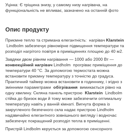
Уцінка: Є тріщина знизу, у самому низу нагрівача, на
функціональність не впливає, зазначено на останній фото
Опис продукту
Приємне тепло та стримана елегантність: нагрівач
Klarstein
Lindbolm забезпечує рівномірне підвищення температури та
розподіл нагрітого повітря в приміщеннях площею до 40 м2.
Завдяки двом рівням нагрівання — 1000 або 2000 Вт —
конвекційний нагрівач
Lindholm прогріває приміщення до
температури 40 °C. За допомогою термостата можна
встановити приємну температуру з точністю до градуса.
Практичний таймер можна встановити в годиннику, і згідно з
змінними параметрами
обігрівання
вимикається рівно на
одну хвилину. Скляна панель пристрою
Klarstein
Lindbolm
стійка до бризок води й тому може забезпечити оптимальну
температуру навіть у ванній кімнаті. Вигнута форма із
закругленого безпечного скла надає пристрою Lindholm
надзвичайно елегантного зовнішнього вигляду і водночас
забезпечує покращений розподіл тепла в приміщенні.
Пристрій Lindbolm керується за допомогою сенсорного