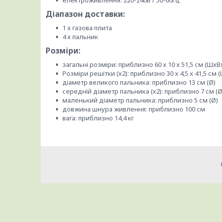
електроживлення: 220-240В / 50-60Гц
Діапазон доставки:
1 х газова плита
4 х пальник
Розміри:
загальні розміри: приблизно 60 х 10 х 51,5 см (ШхВ
Розміри решітки (x2): приблизно 30 x 4,5 x 41,5 см 
діаметр великого пальника: приблизно 13 см (Ø)
середній діаметр пальника (x2): приблизно 7 см (Ø
маленький діаметр пальника: приблизно 5 см (Ø)
довжина шнура живлення: приблизно 100 см
вага: приблизно 14,4 кг