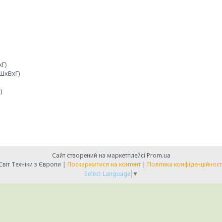
хГ)
(ШxВxГ)
)
Сайт створений на маркетплейсі
Prom.ua
Свiт Технiки з Європи |
Поскаржитися на контент
|
Політика конфіденційност
Select Language
▼