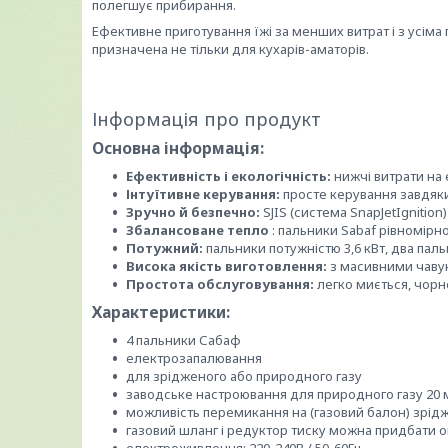
полегшує прибирання.
Ефективне приготування їжі за менших витрат і з усім
призначена не тільки для кухарів-аматорів.
Інформація про продукт
Основна інформація:
Ефективність і екологічність:
нижчі витрати на
Інтуїтивне керування:
просте керування завдяк
Зручно й безпечно:
SJIS (система SnapJetIgnitio
Збалансоване тепло
: пальники Sabaf рівномірно
Потужний:
пальники потужністю 3,6 кВт, два паль
Висока якість виготовлення:
з масивними чаву
Простота обслуговування:
легко миється, чорн
Характеристики:
4 пальники Сабаф
електрозапалювання
для зрідженого або природного газу
заводське настроювання для природного газу 20 
можливість перемикання на (газовий балон) зрідж
газовий шланг і редуктор тиску можна придбати 