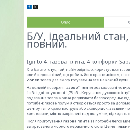
Опис
Х
Б/У, ідеальний стан
повний.
Ignito 4, газова плита, 4 конфорки Sab
Хто багато готує, той, найімовірніше, користується газ
але й керованіший, що робить його практичнішим, ніж е
Zonen
тепер дає змогу готувати на газі на кожній кухні.
На великій поверхні
газової плити
розташовані чотири 
1 кВт і дві потужності 1,75 кВт. Керування духовкою і
подавання тепла можна регулювати безпосередньо під
потрібен: газове полум'я створюється просто за допом
центру та по краях каструль або сковорідок, завдяки чо
хрестовини, міцно закріплені над полум'ям, підходять п
Після приготування
газова плита
за потреби легко миє
загартованого чорного керамічного скла. Це не тільки