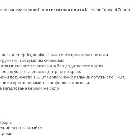
а перевагами
газової плити:
газова плита
Klarstein Ignito 4 Zonen
 електроенергію, порівнюючи з електричними плитами
и ручкам і зрозумілим символам
n) для миттєвого запалювання без додаткового вогню
 розподіляють тепло в центрі та по краях
ники потужністю 1,75 Вт і допоміжний пальник потужністю 1 кВт.
нними хрестовинами та конфоркою для вока.
е загартоване керамічне скло
мбарів
ений газ LPG 50 мбар
окремо