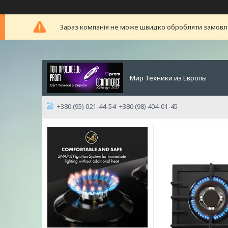
Зараз компанія не може швидко обробляти замовлен
Мир Техники из Европы
+380 (95) 021-44-54
+380 (98) 404-01-45