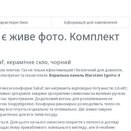
арактеристики
Інформація для замовлення
, є живе фото. Комплект
af, керамічне скло, чорний
овою плитою. Газ не тільки ефективніший і безпечний для довкілля,
лектричні та газові плити.
Варильна панель Klarstein Ignito 4
якісні конфорки Sabaf, які нагрівають відповідно потужністю 3,6 кВт,
нтуїтивно зрозуміле завдяки зрозумілим символам на великих ручках;
 час приготування. Додатковий вогонь для розпалювання не
огою
SnapJetIgnition.
Конфорки рівномірно розподіляють тепло по
му все готується ідеально та оптимально. Дві знімні чавунні
рактично для всіх типів посуду.
ться. Для цього на нього нанесено покриття з легкого в догляді
 надає йому привабливого зовнішнього вигляду, але й неабияк