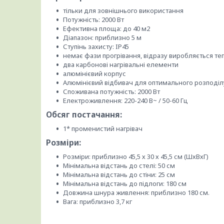
тільки для зовнішнього використання
Потужність: 2000 Вт
Ефективна площа: до 40 м2
Діапазон: приблизно 5 м
Ступінь захисту: IP45
немає фази прогрівання, відразу виробляється те
два карбонові нагрівальні елементи
алюмінієвий корпус
Алюмінієвий відбивач для оптимального розподіл
Споживана потужність: 2000 Вт
Електроживлення: 220-240 В~ / 50-60 Гц
Обсяг постачання:
1* променистий нагрівач
Розміри:
Розміри: приблизно 45,5 х 30 х 45,5 см (ШхВхГ)
Мінімальна відстань до стелі: 50 см
Мінімальна відстань до стіни: 25 см
Мінімальна відстань до підлоги: 180 см
Довжина шнура живлення: приблизно 180 см.
Вага: приблизно 3,7 кг