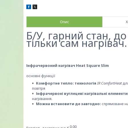
Опис
Х
Б/У, гарний стан, д
тільки сам нагрівач.
Інфрачервоний нагрівач Heat Square Slim
основні функції
Комфортне тепло: технологія
IR ComfortHeat
для
повітря
Інфрачервоні вуглецеві нагрівальні елементи
нагрівання.
Можна встановити де завгодно:
спрямоване на
0,00