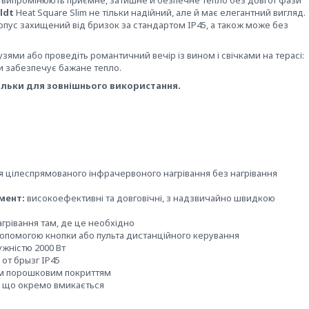
ldt
Heat Square Slim не тільки надійний, але й має елегантний вигляд.
рпус захищений від бризок за стандартом IP45, а також може без
зями або проведіть романтичний вечір із вином і свічками на терасі:
и забезпечує бажане тепло.
тільки для зовнішнього використання.
 цілеспрямованого інфрачервоного нагрівання без нагрівання
мент:
високоефективні та довговічні, з надзвичайно швидкою
грівання там, де це необхідно
допомогою кнопки або пульта дистанційного керування
жністю 2000 Вт
от брызг IP45
им порошковим покриттям
, що окремо вмикається