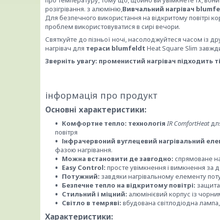
розігрівання. з алюмінію,
Вивчальний нагрівач
blumfe
Для безпечного використання на відкритому повітрі ко
проблем використовуватися в сирі вечори.
Святкуйте до пізньої ночі, насолоджуйтеся часом із дру
нагрівач для
тераси
blumfeldt
Heat Square Slim завжд
Зверніть увагу: променистий нагрівач підходить 
інформація про продукт
Основні характеристики:
Комфортне тепло: технологія
IR ComfortHeat
для
повітря
Інфрачервоний вуглецевий нагрівальний еле
фазою нагрівання.
Можна встановити де завгодно:
спрямоване на
Easy Control:
просте увімкнення і вимкнення за 
Потужний:
завдяки нагрівальному елементу поту
Безпечне тепло на відкритому повітрі:
защита 
Стильний і міцний:
алюмінієвий корпус із чорн
Світло в темряві:
вбудована світлодіодна лампа
Характеристики: