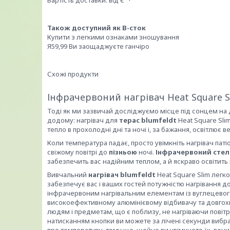
Вартість доставки: від €
Також доступний як B-сток
Купити з легкими ознаками зношування
Я59,99
Ви заощаджуєте ганчіро
Схожі продукти
Інфрачервоний нагрівач Heat Square Sl
Тоді як ми зазвичай досліджуємо місце під сонцем на 
додому: нагрівач для
терас
blumfeldt
Heat Square Slim
тепло в прохолодні дні та ночі і, за бажання, освітлює в
Коли температура падає, просто увімкніть нагрівач па
свіжому повітрі до
пізньою
ночі.
Інфрачервоний
стел
забезпечить вас надійним теплом, а й яскраво освітить
Вивчальний
нагрівач
blumfeldt
Heat Square Slim легк
забезпечує вас і ваших гостей потужністю нагрівання до
інфрачервоним нагрівальним елементам із вуглецевого 
високоефективному алюмінієвому відбивачу та довго
людям і предметам, що є поблизу, не нагріваючи пові
натисканням кнопки ви можете за лічені секунди вибра
про температуру, тому що, щойно ви увімкнете їх, вон