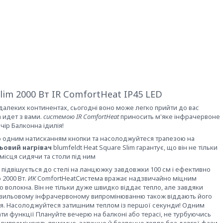
im 2000 Вт IR ComfortHeat IP45 LED
далеких континентах, сьогодні воно може легко прийти до вас
 идет з вами.
системою IR ComfortHeat
приносить м'яке інфрачервоне
ечір Балконна ідилія!
тіо одним натисканням кнопки та насолоджуйтеся трапезою на
ьовий нагрівач
blumfeldt Heat Square Slim гарантує, що він не тільки
 місця сидячи та столи під ним
о підвішується до стелі на ланцюжку завдовжки 100 см і ефективно
 2000 Вт.
ИК
ComfortHeatСистема вражає надзвичайно міцним
волокна. Він не тільки дуже швидко віддає тепло, але завдяки
хвильовому інфрачервоному випромінюванню також віддають його
тря. Насолоджуйтеся затишним теплом із першої секунди! Одним
ти функції Плануйте вечерю на балконі або терасі, не турбуючись
и випромінюють приємне, затишне й безпечне тепло без довгої фази