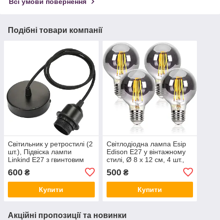
Всі умови повернення
Подібні товари компанії
Світильник у ретростилі (2
Світлодіодна лампа Esip
шт.), Підвіска лампи
Edison E27 у вінтажному
Linkind E27 з гвинтовим
стилі, Ø 8 x 12 см, 4 шт.,
кільцем, Amazon,
Amazon, Німеччина
600
500
₴
₴
Німеччина
Купити
Купити
Акційні пропозиції та новинки