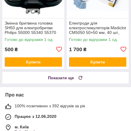
Змінна бритвена головка
Електроди для
SH50 для електробритви
електростимуляторів Mediclot
Philips S5000 S5340 S5370
CM5050 50×50 мм, 40 шт.,
S5380
Amazon
Готово до відправки 1 од.
Готово до відправки 1 од.
500
1 700
₴
₴
Купити
Купити
Показати ще
Про нас
100% позитивних з 392 відгуків за рік
Працює з 12.06.2020
м. Київ