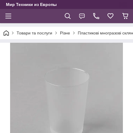
Мир Техники из Европы
Товари та послуги
Різне
Пластикові многразові склян