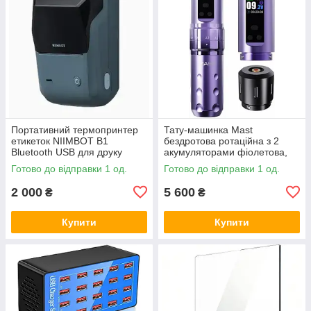
Портативний термопринтер
Тату-машинка Mast
етикеток NIIMBOT B1
бездротова ротаційна з 2
Bluetooth USB для друку
акумуляторами фіолетова,
цінників, наклейок і штрих-
Amazon
Готово до відправки 1 од.
Готово до відправки 1 од.
кодівl, Amazon, Німеччина
2 000
5 600
₴
₴
Купити
Купити