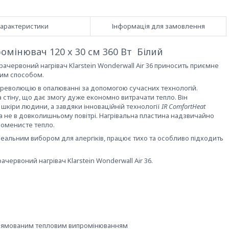
арактеристики
Інформація для замовлення
омінювач 120 x 30 см 360 Вт Білий
рачервоний нагрівач Klarstein Wonderwall Air 36 приносить приємне
ним способом.
в революцію в опалюванні за допомогою сучасних технологій.
 стіну, що дає змогу дуже економно витрачати тепло. Він
кіри людини, а завдяки інноваційній технології
IR ComfortHeat
а не в довколишньому повітрі. Нагрівальна пластина надзвичайно
роменисте тепло.
ідеальним вибором для алергіків, працює тихо та особливо підходить
ервоний нагрівач Klarstein Wonderwall Air 36.
спрямованим тепловим випромінюванням