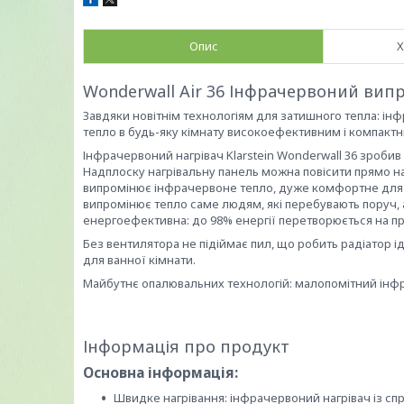
Опис
Х
Wonderwall Air 36 Інфрачервоний випр
Завдяки новітнім технологіям для затишного тепла: інф
тепло в будь-яку кімнату високоефективним і компакт
Інфрачервоний нагрівач Klarstein Wonderwall 36 зроби
Надплоску нагрівальну панель можна повісити прямо на
випромінює інфрачервоне тепло, дуже комфортне для ш
випромінює тепло саме людям, які перебувають поруч, 
енергоефективна: до 98% енергії перетворюється на п
Без вентилятора не підіймає пил, що робить радіатор 
для ванної кімнати.
Майбутнє опалювальних технологій: малопомітний інфрач
Інформація про продукт
Основна інформація:
Швидке нагрівання: інфрачервоний нагрівач із 