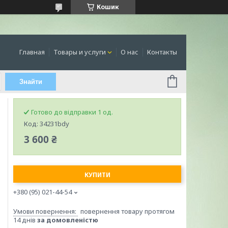
Кошик
Главная
Товары и услуги
О нас
Контакты
Знайти
Готово до відправки 1 од.
Код:
34231bdy
3 600 ₴
КУПИТИ
+380 (95) 021-44-54
повернення товару протягом
14 днів
за домовленістю