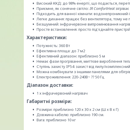
Високий ККД: до 98% енергії, що подається, пере
Приємне, як сонячне світло:
IR ComfortHeat
зігріва
Підходить для ванної кімнати: водонепроникний і
Легке дихання: працює без вентилятора, тому не 
Безшумний: інфрачервоне випромінювання нагріва
Просте встановлення: просто під'єднайте пристрі
Характеристики:
Потужність: 360 Вт
Ефективна площа: до 7 м2
Ефективний діапазон: приблизно 5 м
Немає фази прогрівання, миттєве вироблення теп
Ступінь захисту IP54: захист від пилу/комплексни
Можна комбінувати з іншими панелями для обігрі
Електроживлення: 220-240В~ ⁇ 50 Гц
Діапазон доставки:
1 х інфрачервоний нагрівач
Габаритні розміри:
Розміри: приблизно 120 х 30 х 2 см (Ш х В х Г)
Довжина кабелю: приблизно 190 см.
Вага: приблизно 10 кг