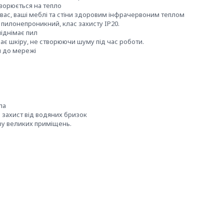
творюється на тепло
є вас, ваші меблі та стіни здоровим інфрачервоним теплом
 пилонепроникний, клас захисту IP20.
піднімає пил
є шкіру, не створюючи шуму під час роботи.
й до мережі
ла
й захист від водяних бризок
ву великих приміщень.