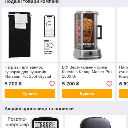
Подібні товари компанії
Нагрівач для ванної,
Б/У Вертикальний гриль
Нагр
сушарка для рушників
Klarstein Kebap Master Pro
суша
Klarstein Hot Spot Crystal
1500 Вт
Klar
Spotless, Німеччина
IR, 
5 200
5 200
6 6
₴
₴
Купити
Купити
Акційні пропозиції та новинки