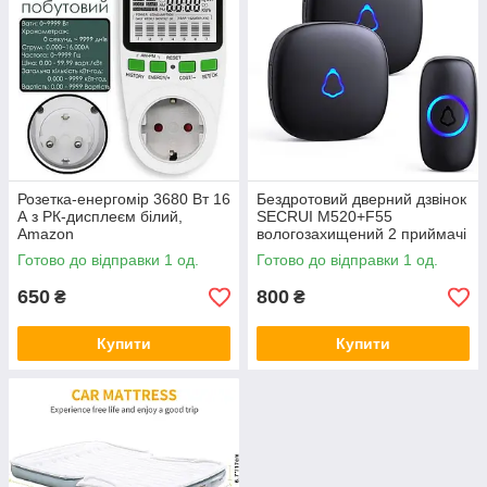
Розетка-енергомір 3680 Вт 16
Бездротовий дверний дзвінок
А з РК-дисплеєм білий,
SECRUI M520+F55
Amazon
вологозахищений 2 приймачі
+ 1 кнопка чорний, Amazon
Готово до відправки 1 од.
Готово до відправки 1 од.
650
800
₴
₴
Купити
Купити