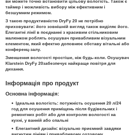
ви можете точно встановити цільову вологість. Також є
таймер і можливість вибору між ефективним і
безшумним режимом.
З такою продуктивністю DryFy 20 не потрібно
приховувати: його зовнішній вигляд також виділяє його.
Елегантні лінії в поєднанні з красивим стільниковим
малюнком роблять осушувач привабливим візуальним
елементом, який ефектно доповнює обставу вітальні або
конференц-залу.
Зменшення вологості простіше, ніж будь-коли.
Осушувач
Klarstein DryFy 20забезпечує найкраще повітря для
дихання.
Інформація про продукт
Основна інформація:
Ідеальна вологість:
потужність осушення 20 л/24
год для осушення приміщень після будівельних і
ремонтних робіт або для контролю вологості на
кухні, у ванній або спальні
Елегантний дизайн:
візуально приємний завдяки
вигнутим лініям і привабливому сотовому