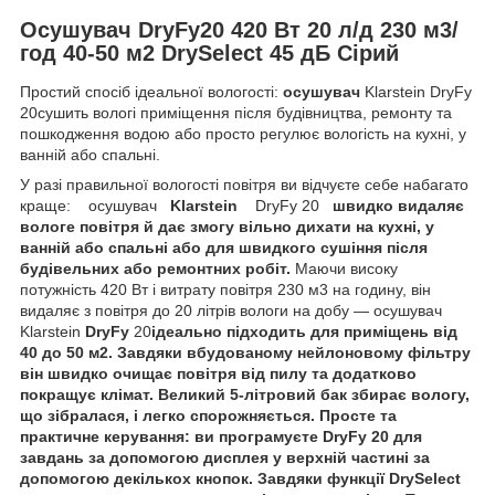
Осушувач DryFy20 420 Вт 20 л/д 230 м3/
год 40-50 м2 DrySelect 45 дБ Сірий
Простий спосіб ідеальної вологості:
осушувач
Klarstein DryFy
20сушить вологі приміщення після будівництва, ремонту та
пошкодження водою або просто регулює вологість на кухні, у
ванній або спальні.
У разі правильної вологості повітря ви відчуєте себе набагато
краще: осушувач
Klarstein
DryFy 20
швидко видаляє
вологе повітря й дає змогу вільно дихати на кухні, у
ванній або спальні або для швидкого сушіння після
будівельних або ремонтних робіт.
Маючи високу
потужність 420 Вт і витрату повітря 230 м3 на годину, він
видаляє з повітря до 20 літрів вологи на добу — осушувач
Klarstein
DryFy
20
ідеально підходить для приміщень від
40 до 50 м2. Завдяки вбудованому нейлоновому фільтру
він швидко очищає повітря від пилу та додатково
покращує клімат. Великий 5-літровий бак збирає вологу,
що зібралася, і легко спорожняється. Просте та
практичне керування: ви програмуєте DryFy 20 для
завдань за допомогою дисплея у верхній частині за
допомогою декількох кнопок. Завдяки функції DrySelect