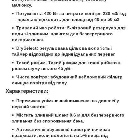
малюнку.
Потужність:
420 Вт за витрати повітря 230 м3/год
— ідеально підходить для площі від 40 до 50 м2
Тривалий час роботи:
5-літровий резервуар для
води зі зливним шлангом для безперервного
використання.
DrySelect:
регульована цільова вологість і
таймер відповідно до індивідуальних переваг
Тихий режим:
Тихий режим для тихої роботи з
рівнем шуму всього 45 дБ.
Чисте повітря:
вбудований нейлоновий фільтр
очищає повітря від пилу.
Характеристики:
Перемикач увімкнення/вимкнення на дисплеї у
верхній частині
Містить зливний шланг 0,6 м для безперервного
зливання без спорожнення бака.
Автоматичне осушення: пристрій починає
працювати, коли вологість на 5% вища від