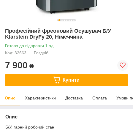
Професійний фреоновий Осушувач Б/У
Klarstein DryFy 20, Німеччина
Готово до відправки 1 од.
Код: 32663
Роздріб
7 900
₴
Купити
Опис
Характеристики
Доставка
Оплата
Умови п
Опис
Б/У, гарний робочий стан