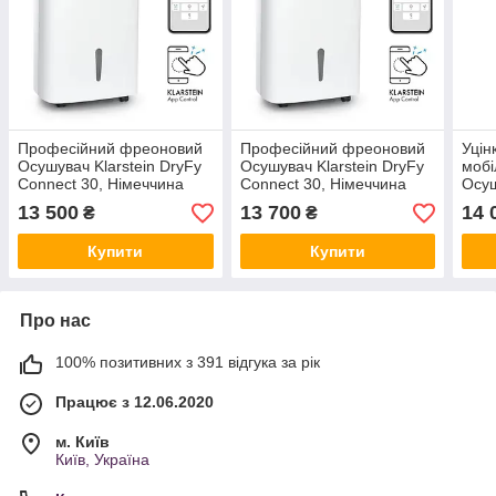
Професійний фреоновий
Професійний фреоновий
Уцін
Осушувач Klarstein DryFy
Осушувач Klarstein DryFy
мобі
Connect 30, Німеччина
Connect 30, Німеччина
Осуш
New 
13 500
13 700
14 
₴
₴
Купити
Купити
Про нас
100% позитивних з 391 відгука за рік
Працює з 12.06.2020
м. Київ
Київ, Україна