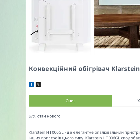
Конвекційний обігрівач Klarstei
Опис
Х
Б/У, стан нового
Klarstein HT006GL - це елегантне опалювальний пристрі
інших пристроїв цього типу, Klarstein HT006GL сподобає