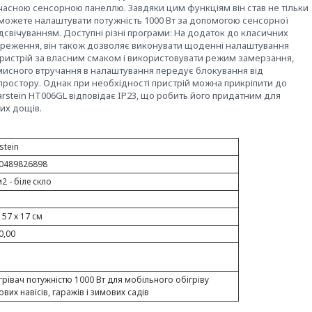
учасною сенсорною панеллю.
Завдяки цим функціям він став не тільки
можете налаштувати потужність 1000 Вт за допомогою сенсорної
ідсвічуванням.
Доступні різні програми: На додаток до класичних
реження, він також дозволяє виконувати щоденні налаштування
ристрій за власним смаком і використовувати режим замерзання,
исного втручання в налаштування передує блокування від
простору.
Однак при необхідності пристрій можна прикріпити до
larstein HT006GL відповідає IP23, що робить його придатним для
их дощів.
stein
0489826898
2 - біле скло
 57 х 17 см
0,00
грівач потужністю 1000 Вт для мобільного обігріву
ових навісів, гаражів і зимових садів