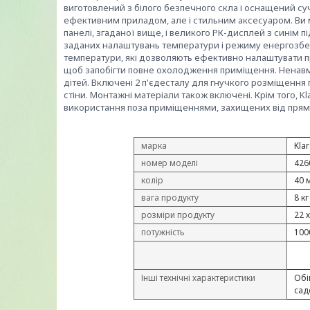
виготовлений з білого безпечного скла і оснащений с
ефективним приладом, але і стильним аксесуаром.
Ви 
панелі, згаданої вище, і великого РК-дисплей з синім п
заданих налаштувань температури і режиму енергозбе
температури, які дозволяють ефективно налаштувати п
щоб запобігти повне охолодження приміщення.
Ненавм
дітей.
Включені 2 п'єдесталу для гнучкого розміщення 
стіни.
Монтажні матеріали також включені.
Крім того, K
використання поза приміщеннями, захищених від прям
марка
Klar
номер моделі
426
колір
40 м
вага продукту
8 кг
розміри продукту
22 х
потужність
100
Інші технічні характеристики
Обі
сад