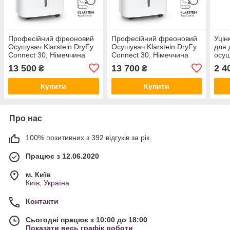
Професійний фреоновий
Професійний фреоновий
Уцін
Осушувач Klarstein DryFy
Осушувач Klarstein DryFy
для 
Connect 30, Німеччина
Connect 30, Німеччина
осуш
Amaz
13 500
13 700
2 4
₴
₴
Купити
Купити
Про нас
100% позитивних з 392 відгуків за рік
Працює з 12.06.2020
м. Київ
Київ, Україна
Контакти
Сьогодні працює з 10:00 до 18:00
Показати весь графік роботи