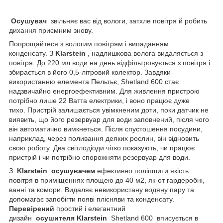
Осушувач
звільняє вас від вологи, затхле повітря й робить
дихання приємним знову.
Попрощайтеся з вологим повітрям і випаданням
конденсату.
З
Klarstein
, надлишкова волога видаляється з
повітря.
До 220 мл води на день відфільтровується з повітря і
збирається в його 0,5-літровий колектор.
Завдяки
використанню елемента Пельтьє, Shetland 600 стає
надзвичайно енергоефективним.
Для живлення пристрою
потрібно лише 22 Ватта електрики, і воно працює дуже
тихо.
Пристрій залишається увімкненим доти, поки датчик не
виявить, що його резервуар для води заповнений, після чого
він автоматично вимкнеться.
Після спустошення посудини,
наприклад, через поливання деяких рослин, він відновить
свою роботу.
Два світлодіоди чітко показують, чи працює
пристрій і чи потрібно спорожняти резервуар для води.
З
Klarstein
осушувачем
ефективно поліпшити якість
повітря в приміщеннях площею до 40 м2, як-от гардеробні,
ванні та комори.
Видаляє невикористану водяну пару та
допомагає запобігти появі плісняви та конденсату.
Перевірений
простий і елегантний
дизайн
осушителя
Klarstein
Shetland 600
вписується в