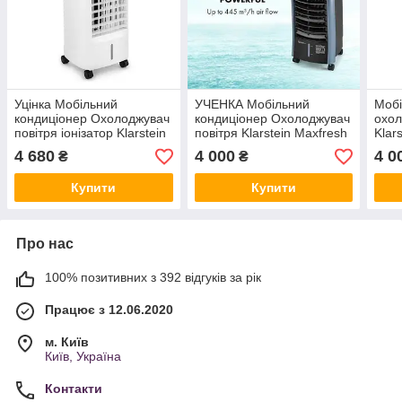
Уцінка Мобільний
УЧЕНКА Мобільний
Мобі
кондиціонер Охолоджувач
кондиціонер Охолоджувач
охол
повітря іонізатор Klarstein
повітря Klarstein Maxfresh
Klar
Coolster, Німеччина
Ocean, Німеччина
Німе
4 680
4 000
4 0
₴
₴
Купити
Купити
Про нас
100% позитивних з 392 відгуків за рік
Працює з 12.06.2020
м. Київ
Київ, Україна
Контакти